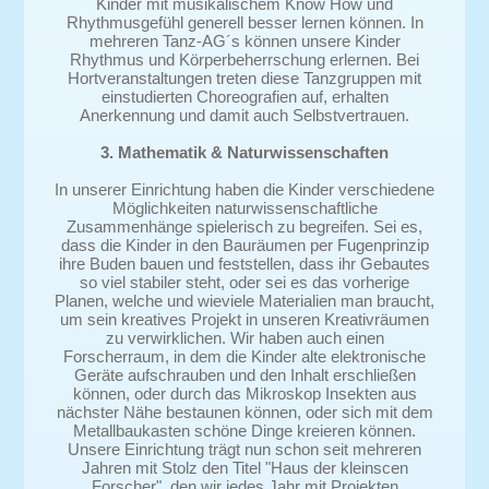
Kinder mit musikalischem Know How und
Rhythmusgefühl generell besser lernen können. In
mehreren Tanz-AG´s können unsere Kinder
Rhythmus und Körperbeherrschung erlernen. Bei
Hortveranstaltungen treten diese Tanzgruppen mit
einstudierten Choreografien auf, erhalten
Anerkennung und damit auch Selbstvertrauen.
3. Mathematik & Naturwissenschaften
In unserer Einrichtung haben die Kinder verschiedene
Möglichkeiten naturwissenschaftliche
Zusammenhänge spielerisch zu begreifen. Sei es,
dass die Kinder in den Bauräumen per Fugenprinzip
ihre Buden bauen und feststellen, dass ihr Gebautes
so viel stabiler steht, oder sei es das vorherige
Planen, welche und wieviele Materialien man braucht,
um sein kreatives Projekt in unseren Kreativräumen
zu verwirklichen. Wir haben auch einen
Forscherraum, in dem die Kinder alte elektronische
Geräte aufschrauben und den Inhalt erschließen
können, oder durch das Mikroskop Insekten aus
nächster Nähe bestaunen können, oder sich mit dem
Metallbaukasten schöne Dinge kreieren können.
Unsere Einrichtung trägt nun schon seit mehreren
Jahren mit Stolz den Titel "Haus der kleinscen
Forscher", den wir jedes Jahr mit Projekten