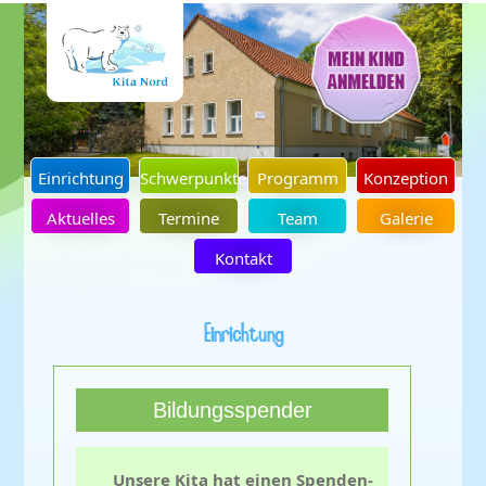
Einrichtung
Schwerpunkte
Programm
Konzeption
Aktuelles
Termine
Team
Galerie
Kontakt
Einrichtung
Bildungsspender
Unsere Kita hat einen Spenden-