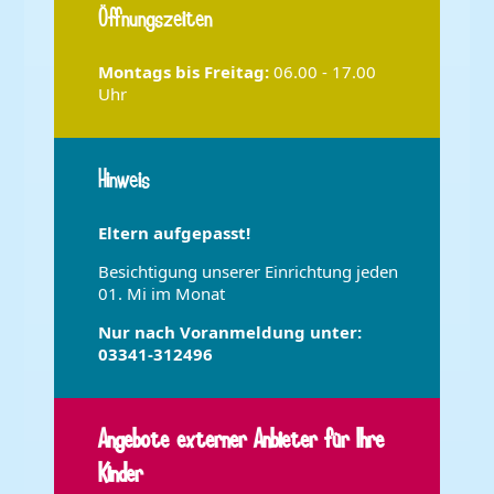
Öffnungszeiten
Montags bis
Freitag:
06.00 - 17.00
Uhr
Hinweis
Eltern aufgepasst!
Besichtigung unserer Einrichtung jeden
01. Mi im Monat
Nur nach Voranmeldung unter:
03341-312496
Angebote externer Anbieter für Ihre
Kinder