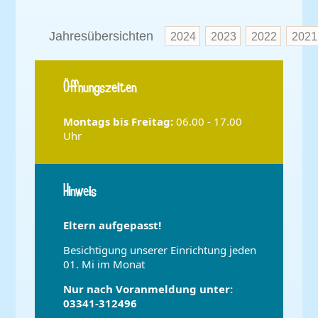
Jahresübersichten
2024
2023
2022
2021
Öffnungszeiten
Montags bis
Freitag:
06.00 - 17.00
Uhr
Hinweis
Eltern aufgepasst!
Besichtigung unserer Einrichtung jeden
01. Mi im Monat
Nur nach Voranmeldung unter:
03341-312496