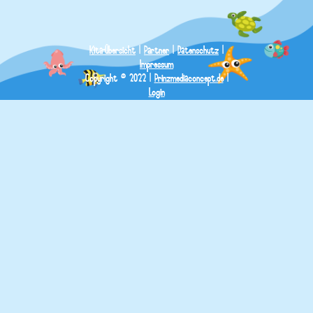
Kita-Übersicht
|
Partner
|
Datenschutz
|
Impressum
Copyright © 2022 |
Prinzmediaconcept.de
|
Login