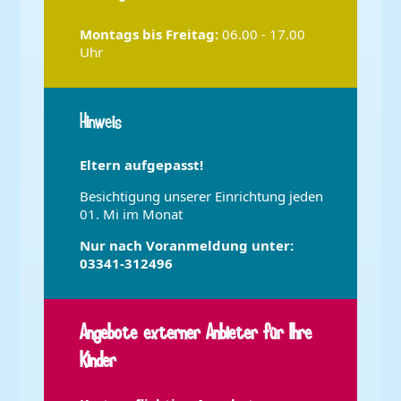
Montags bis
Freitag:
06.00 - 17.00
Uhr
Hinweis
Eltern aufgepasst!
Besichtigung unserer Einrichtung jeden
01. Mi im Monat
Nur nach Voranmeldung unter:
03341-312496
Angebote externer Anbieter für Ihre
Kinder