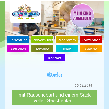
Einrichtung
Schwerpunkte
Programm
Konzeption
Aktuelles
Termine
Team
Galerie
Kontakt
Aktuelles
16.12.2014
mit Rauschebart und einem Sack
voller Geschenke...