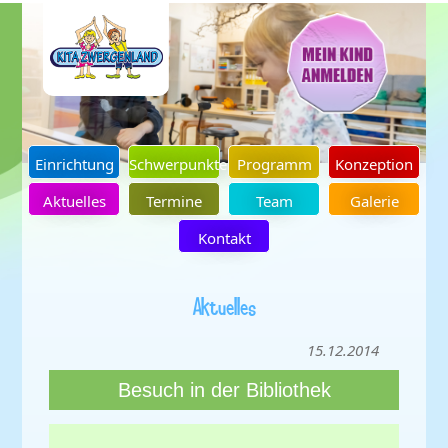
Einrichtung
Schwerpunkte
Programm
Konzeption
Aktuelles
Termine
Team
Galerie
Kontakt
Aktuelles
15.12.2014
Besuch in der Bibliothek