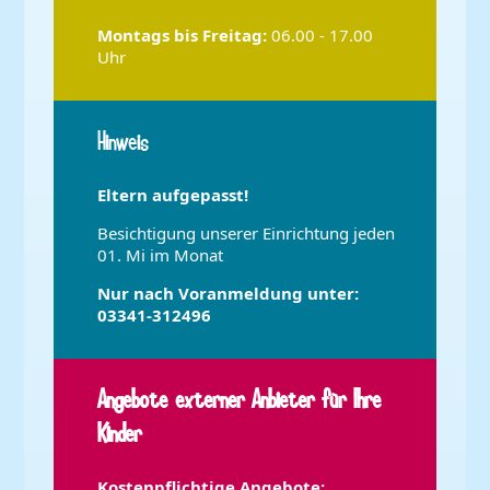
Montags bis
Freitag:
06.00 - 17.00
Uhr
Hinweis
Eltern aufgepasst!
Besichtigung unserer Einrichtung jeden
01. Mi im Monat
Nur nach Voranmeldung unter:
03341-312496
Angebote externer Anbieter für Ihre
Kinder
Kostenpflichtige Angebote: