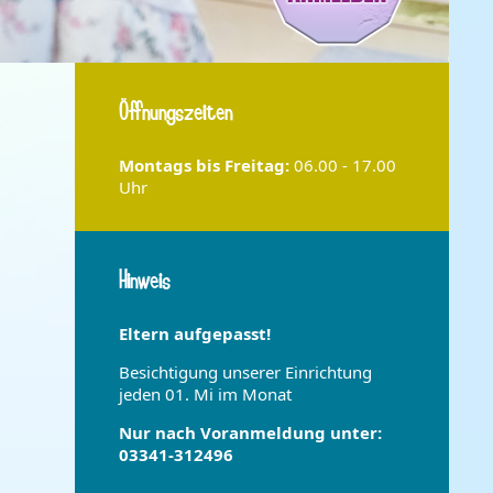
Öffnungszeiten
Montags bis
Freitag:
06.00 - 17.00
Uhr
Hinweis
Eltern aufgepasst!
Besichtigung unserer Einrichtung
jeden 01. Mi im Monat
Nur nach Voranmeldung unter:
03341-312496