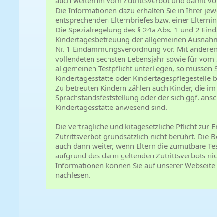
auch weiterhin vom Zutrittsverbot und damit v
Die Informationen dazu erhalten Sie in Ihrer jew
entsprechenden Elternbriefes bzw. einer Elterni
Die Spezialregelung des § 24a Abs. 1 und 2 E
Kindertagesbetreuung der allgemeinen Ausnahme
Nr. 1 Eindämmungsverordnung vor. Mit anderen
vollendeten sechsten Lebensjahr sowie für vom 
allgemeinen Testpflicht unterliegen, so müssen S
Kindertagesstätte oder Kindertagespflegestelle b
Zu betreuten Kindern zählen auch Kinder, die 
Sprachstandsfeststellung oder der sich ggf. ans
Kindertagesstätte anwesend sind.
Die vertragliche und kitagesetzliche Pflicht zur 
Zutrittsverbot grundsätzlich nicht berührt. Die B
auch dann weiter, wenn Eltern die zumutbare Te
aufgrund des dann geltenden Zutrittsverbots ni
Informationen können Sie auf unserer Webseite
nachlesen.